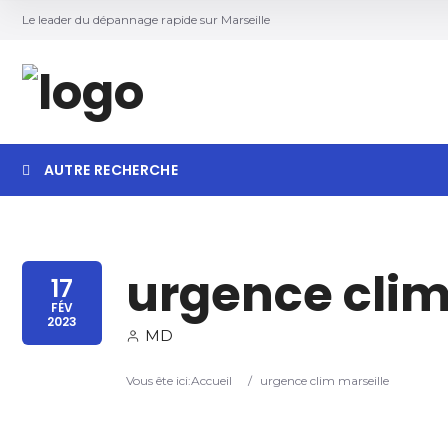
Le leader du dépannage rapide sur Marseille
AUTRE RECHERCHE
urgence clim
17
FÉV
2023
MD
Vous ête ici:
Accueil
/
urgence clim marseille