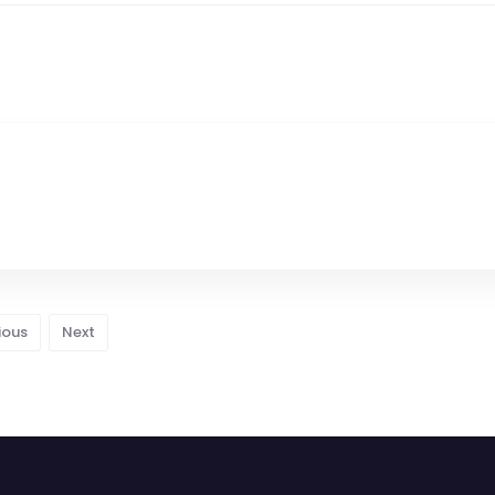
ious
Next