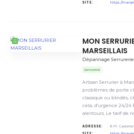
SITE:
https://marse
MON SERRURI
MARSEILLAIS
Dépannage Serrurerie
Serrurerie
Artisan Serrurier à Mars
problèmes de porte cl
classique ou blindés, 
cela, d’urgence 24/24 &
alentours. Le tarif de 
ADRESSE:
8 Pl. Castella
SITE:
https://marse