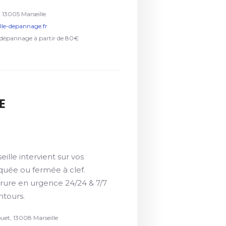
i 13005 Marseille
ille-depannage.fr
 dépannage à partir de 80€
E
eille intervient sur vos
quée ou fermée à clef.
ure en urgence 24/24 & 7/7
ntours.
uet, 13008 Marseille