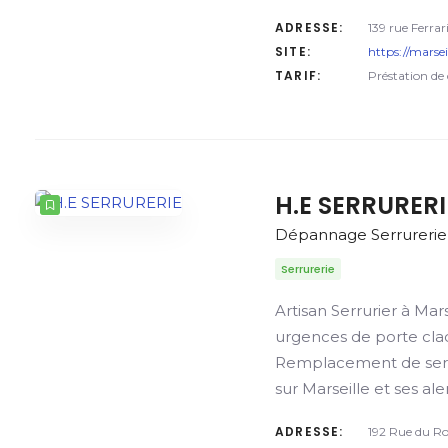
ADRESSE:
139 rue Ferrar
SITE:
https://marse
TARIF:
Préstation de
H.E SERRURERI
Dépannage Serrurerie
Serrurerie
Artisan Serrurier à Mars
urgences de porte cla
Remplacement de serr
sur Marseille et ses ale
ADRESSE:
192 Rue du Ro