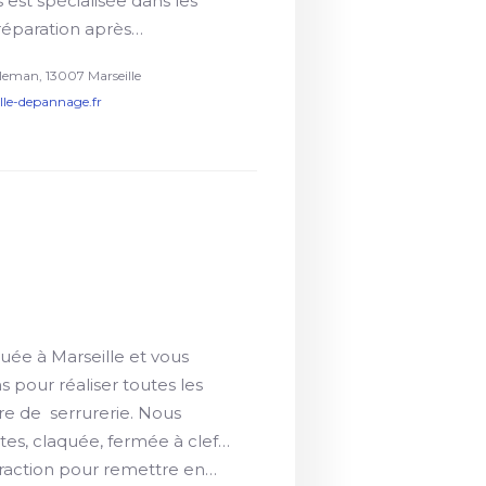
 est spécialisée dans les
réparation après…
leman, 13007 Marseille
ille-depannage.fr
tuée à Marseille et vous
 pour réaliser toutes les
re de serrurerie. Nous
rtes, claquée, fermée à clef…
fraction pour remettre en…