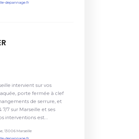
ille-depannage.fr
ER
eille intervient sur vos
aquée, porte fermée à clef
changements de serrure, et
 7/7 sur Marseille et ses
nos interventions est…
ne, 13006 Marseille
ille-depannage.fr