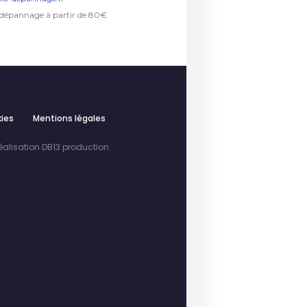
 dépannage à partir de 80€
kies
Mentions légales
éalisation DB13 production