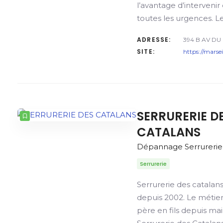
l’avantage d’interveni
toutes les urgences. L
ADRESSE:
394 B AV DU
SITE:
https://marse
SERRURERIE D
CATALANS
Dépannage Serrurerie
Serrurerie
Serrurerie des catalans
depuis 2002. Le métier
père en fils depuis ma