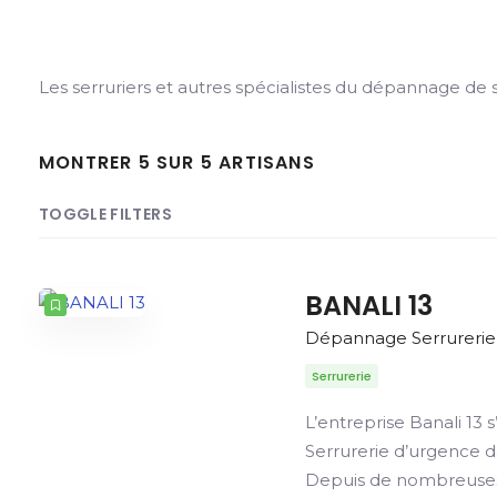
Les serruriers et autres spécialistes du dépannage de 
MONTRER 5 SUR 5 ARTISANS
TOGGLE FILTERS
TOTAL
CLASSER PAR
ORDRE
BANALI 13
Dépannage Serrurerie
Serrurerie
L’entreprise Banali 1
Serrurerie d’urgence d
Depuis de nombreuses