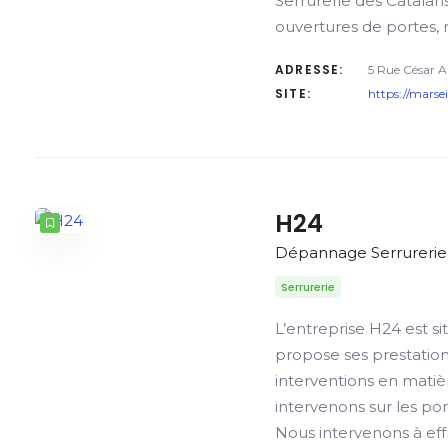
Serrurerie des Catalans
ouvertures de portes, 
ADRESSE:
5 Rue César A
SITE:
https://marse
H24
Dépannage Serrurerie
Serrurerie
L’entreprise H24 est si
propose ses prestations
interventions en matiè
intervenons sur les po
Nous intervenons à ef